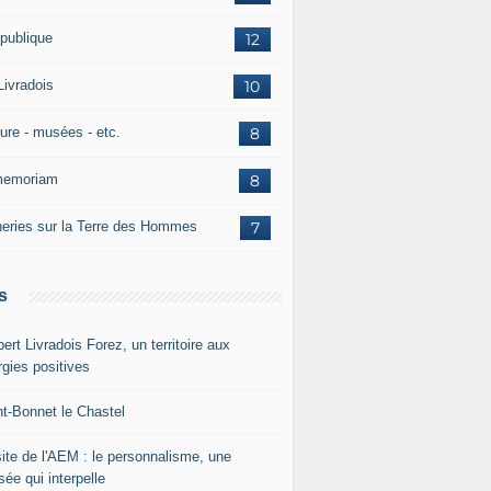
 publique
12
Livradois
10
ture - musées - etc.
8
memoriam
8
neries sur la Terre des Hommes
7
s
rt Livradois Forez, un territoire aux
rgies positives
nt-Bonnet le Chastel
site de l'AEM : le personnalisme, une
ée qui interpelle