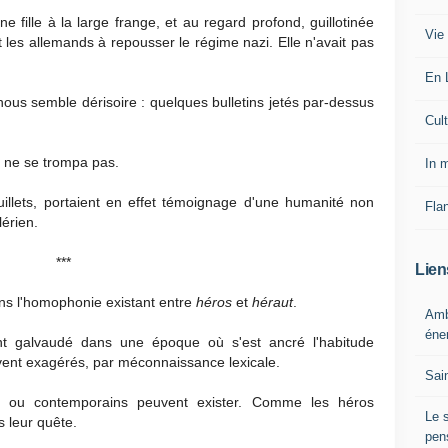
ne fille à la large frange, et au regard profond, guillotinée
Vie
t les allemands à repousser le régime nazi. Elle n'avait pas
En 
nous semble dérisoire : quelques bulletins jetés par-dessus
Cul
ne se trompa pas.
In 
illets, portaient en effet témoignage d'une humanité non
Fla
lérien.
***
Lien
ans l'homophonie existant entre
héros
et
héraut
.
Ambe
éne
nt galvaudé dans une époque où s'est ancré l'habitude
vent exagérés, par méconnaissance lexicale.
Sai
s ou contemporains peuvent exister. Comme les héros
Le 
s leur quête.
pens