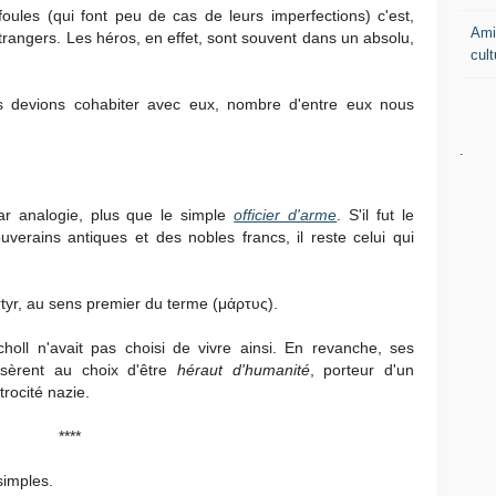
 foules (qui font peu de cas de leurs imperfections) c'est,
Ami
étrangers. Les héros, en effet, sont souvent dans un absolu,
cul
ous devions cohabiter avec eux, nombre d'entre eux nous
.
ar analogie, plus que le simple
officier d'arme
. S'il fut le
erains antiques et des nobles francs, il reste celui qui
tyr, au sens premier du terme (
μάρτυς
).
holl n'avait pas choisi de vivre ainsi. En revanche, ses
ussèrent au choix d'être
héraut d'humanité
, porteur d'un
trocité nazie.
****
simples.