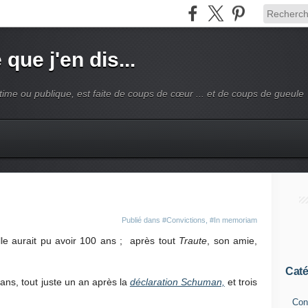
 que j'en dis...
intime ou publique, est faite de coups de cœur ... et de coups de gueule
Publié dans
#Convictions
,
#In memoriam
, elle aurait pu avoir 100 ans ; après tout
Traute
, son amie,
Caté
 ans, tout juste un an après la
déclaration Schuman,
et trois
Con