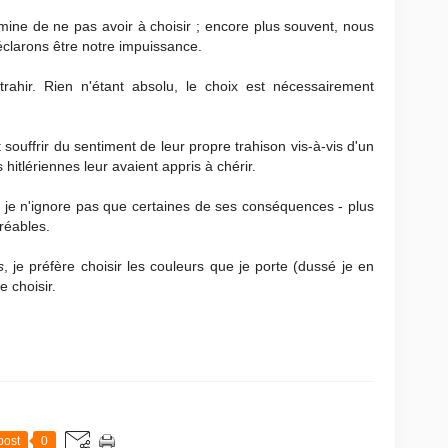
mine de ne pas avoir à choisir ; encore plus souvent, nous
clarons être notre impuissance.
 trahir. Rien n'étant absolu, le choix est nécessairement
 souffrir du sentiment de leur propre trahison vis-à-vis d'un
hitlériennes leur avaient appris à chérir.
x, je n'ignore pas que certaines de ses conséquences - plus
réables.
s
, je préfère choisir les couleurs que je porte (dussé je en
e choisir.
post
0