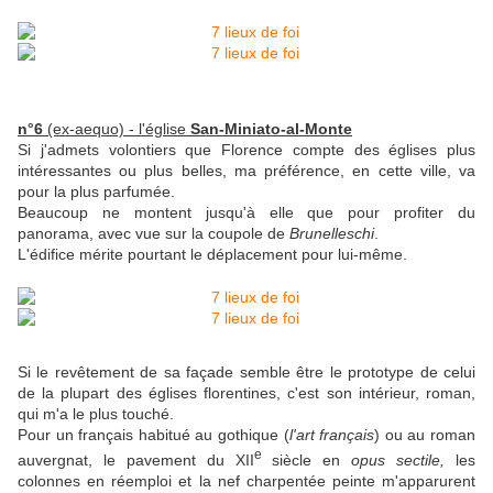
n°6
(ex-aequo) - l'église
San-Miniato-al-Monte
Si j'admets volontiers que Florence compte des églises plus
intéressantes ou plus belles, ma préférence, en cette ville, va
pour la plus parfumée.
Beaucoup ne montent jusqu'à elle que pour profiter du
panorama, avec vue sur la coupole de
Brunelleschi
.
L'édifice mérite pourtant le déplacement pour lui-même.
Si le revêtement de sa façade semble être le prototype de celui
de la plupart des églises florentines, c'est son intérieur, roman,
qui m'a le plus touché.
Pour un français habitué au gothique (
l'art français
) ou au roman
e
auvergnat, le pavement du XII
siècle en
opus sectile,
les
colonnes en réemploi et la nef charpentée peinte m'apparurent