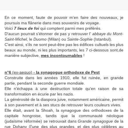
En ce moment, faute de pouvoir m'en faire des nouveaux, je
poursuis ma flânerie dans mes souvenirs de voyage.
Voici
7 lieux de foi
qui comptent parmi mes préférés.
D'aucun pourrait s'étonner de pas y retrouver l'
abbaye du Mont-
Saint-Michel,
le
Duomo
(Milan) ou
Sainte-Sophie
(Istanbul).
C'est ainsi, s'ils ne sont peut-être pas les édifices cultuels les plus
beaux au monde, ni les plus importants, les 7 ci-dessous sont,de
manière subjective,
mes incontournables
!
n°6
(ex-aequo)
- la synagogue orthodoxe de Pest
Construite dans les années 1910, elle fut ruinée, en grande
partie, pendant la seconde guerre mondiale.
Elle n'échappa à une destruction totale qu'en raison de sa
transformation en écurie par les nazis.
La générosité de la diaspora juive, notamment américaine, permit
à son pavement et à ses stucs de retrouver leurs couleurs vives.
Elle était, avant la Shoah, la synagogue des orthodoxes de la
capitale hongroise, tandis que la communauté néologue
(judaïsme réformée) se retrouvait dans
Grande synagogue
de la
rue Dohany (l'une des plus grandes, et des plus célèbres au