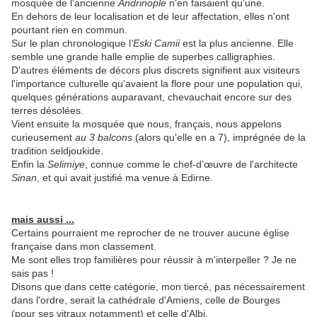
mosquée de l'ancienne
Andrinople
n'en faisaient qu'une.
En dehors de leur localisation et de leur affectation, elles n'ont
pourtant rien en commun.
Sur le plan chronologique l
'Eski Camii
est la plus ancienne. Elle
semble une grande halle emplie de superbes calligraphies.
D'autres éléments de décors plus discrets signifient aux visiteurs
l'importance culturelle qu'avaient la flore pour une population qui,
quelques générations auparavant, chevauchait encore sur des
terres désolées.
Vient ensuite la mosquée que nous, français, nous appelons
curieusement
au 3 balcons
(alors qu'elle en a 7), imprégnée de la
tradition seldjoukide.
Enfin la
Selimiye
, connue comme le chef-d’œuvre de l'architecte
Sinan
, et qui avait justifié ma venue à Edirne.
mais aussi ...
Certains pourraient me reprocher de ne trouver aucune église
française dans mon classement.
Me sont elles trop familières pour réussir à m'interpeller ? Je ne
sais pas !
Disons que dans cette catégorie, mon tiercé, pas nécessairement
dans l'ordre, serait la cathédrale d'Amiens, celle de Bourges
(pour ses vitraux notamment) et celle d'Albi.